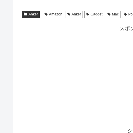
Anker
Amazon
Anker
Gadget
Mac
Po
スポ
シ