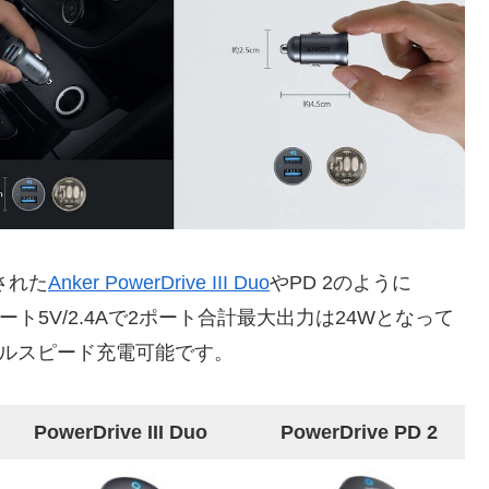
売された
Anker PowerDrive III Duo
やPD 2のように
各ポート5V/2.4Aで2ポート合計最大出力は24Wとなって
にフルスピード充電可能です。
PowerDrive III Duo
PowerDrive PD 2