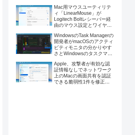
Golden GateのUSBインス
Mac用マウスユーティリテ
トーラの作成に対応。
ィ「LinearMouse」が
Logitech Boltレシーバー経
由のマウス設定とワイヤレ
ス版のELECOM HUGEトラ
WindowsのTask Managerの
ックボールに対応。
開発者がmacOSのアクティ
ビティモニタの分かりやす
さとWindowsのタスクマネ
ージャの詳細さを合わせた
Apple、攻撃者が有効な認
Mac用システムモニタアプ
証情報なしでネットワーク
リ「Task Manager TMOG」
上のMacの画面共有を認証
のBeta版を公開。
できる脆弱性1件を修正し
た「macOS Tahoe 26.6.1」
や「macOS Sequoia
15.7.9/Sonoma 14.8.9」を
リリース。