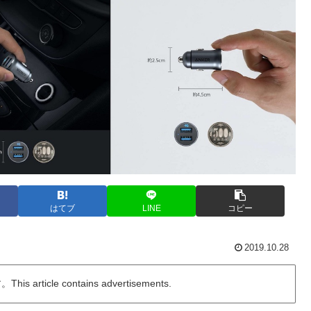
はてブ
LINE
コピー
2019.10.28
ticle contains advertisements.