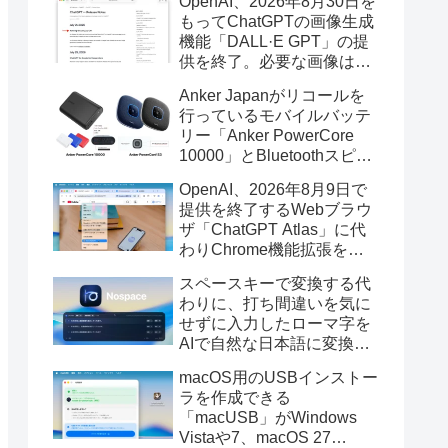
OpenAI、2026年8月30日を
もってChatGPTの画像生成
機能「DALL·E GPT」の提
供を終了。必要な画像は期
限までにダウンロードを。
Anker Japanがリコールを
行っているモバイルバッテ
リー「Anker PowerCore
10000」とBluetoothスピー
カー「PowerConf S3」で周
OpenAI、2026年8月9日で
辺を焼損する火災が6月に3
提供を終了するWebブラウ
件発生していたそうなので
ザ「ChatGPT Atlas」に代
注意を。
わりChrome機能拡張をア
ップデートし、YouTube動
スペースキーで変換する代
画の質問やAsk ChatGPT機
わりに、打ち間違いを気に
能を追加。
せずに入力したローマ字を
AIで自然な日本語に変換し
てくれるMac用の日本語入
macOS用のUSBインストー
力アプリ「Nospace」がリ
ラを作成できる
リース。
「macUSB」がWindows
Vistaや7、macOS 27