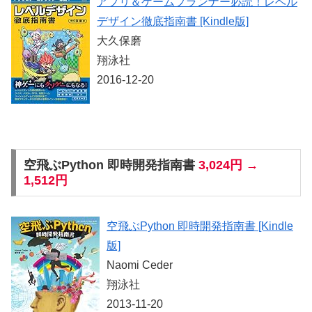
アプリ＆ゲームプランナー必読！レベル
デザイン徹底指南書 [Kindle版]
大久保磨
翔泳社
2016-12-20
空飛ぶPython 即時開発指南書
3,024円 →
1,512円
空飛ぶPython 即時開発指南書 [Kindle
版]
Naomi Ceder
翔泳社
2013-11-20