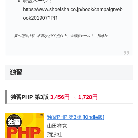
特設ページ：
https://www.shoeisha.co.jp/book/campaign/eb
ook201907?PR
夏の翔泳社祭 | 名著など900点以上、大感謝セール！ – 翔泳社
独習
独習PHP 第3版
3,456円 → 1,728円
独習PHP 第3版 [Kindle版]
山田祥寛
翔泳社