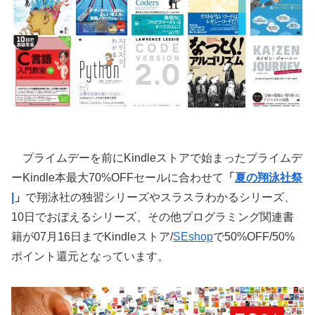
プライムデーを前にKindleストアで始まったプライムデ
ーKindle本最大70%OFFセールに合わせて
「
夏の翔泳社祭
|
」
で翔泳社の独習シリーズやスラスラわかるシリーズ、
10日でおぼえるシリーズ、その他プログラミング関連書
籍が07月16日までKindleストア/
SEshop
で50%OFF/50%
ポイント還元となっています。