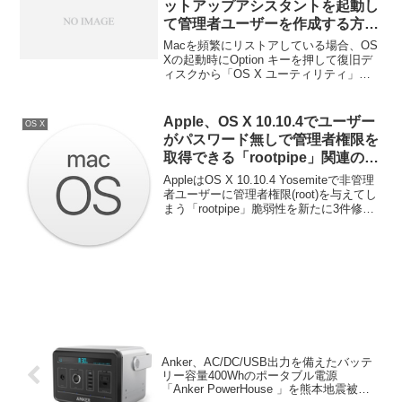
ットアップアシスタントを起動し
下から。
て管理者ユーザーを作成する方
法。
Macを頻繁にリストアしている場合、OS
Xの起動時にOption キーを押して復旧デ
ィスクから「OS X ユーティリティ」を
起動、OS Xを再インストールしている方
も多いかと思いますが、いちいちOS Xを
再インストールせずに管理者ユーザーを
Apple、OS X 10.10.4でユーザー
OS X
消して「セットアップアシスタント」を
がパスワード無しで管理者権限を
起動する方法がTUAWに掲載されていた
取得できる「rootpipe」関連の脆
ので実行してみました。詳細は以下か
弱性を新たに3件修正。
ら。
AppleはOS X 10.10.4 Yosemiteで非管理
者ユーザーに管理者権限(root)を与えてし
まう「rootpipe」脆弱性を新たに3件修正
したそうです。詳細は以下から。
Anker、AC/DC/USB出力を備えたバッテ
リー容量400Whのポータブル電源
「Anker PowerHouse 」を熊本地震被災