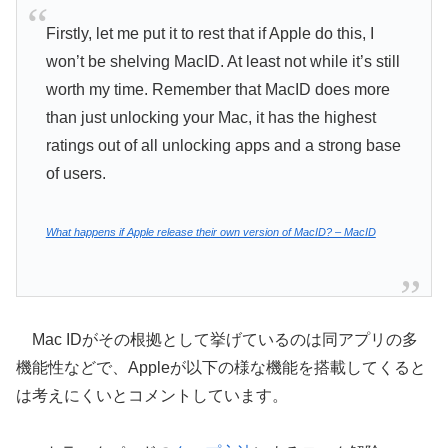
Firstly, let me put it to rest that if Apple do this, I
won’t be shelving MacID. At least not while it’s still
worth my time. Remember that MacID does more
than just unlocking your Mac, it has the highest
ratings out of all unlocking apps and a strong base
of users.
What happens if Apple release their own version of MacID? – MacID
Mac IDがその根拠として挙げているのは同アプリの多
機能性などで、Appleが以下の様な機能を搭載してくると
は考えにくいとコメントしています。