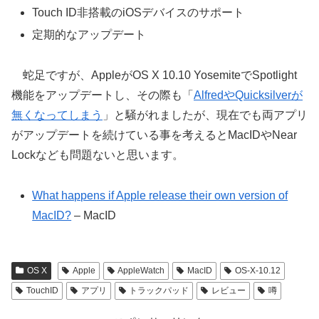
Touch ID非搭載のiOSデバイスのサポート
定期的なアップデート
蛇足ですが、AppleがOS X 10.10 YosemiteでSpotlight
機能をアップデートし、その際も「
AlfredやQuicksilverが
無くなってしまう
」と騒がれましたが、現在でも両アプリ
がアップデートを続けている事を考えるとMacIDやNear
Lockなども問題ないと思います。
What happens if Apple release their own version of
MacID?
– MacID
OS X
Apple
AppleWatch
MacID
OS-X-10.12
TouchID
アプリ
トラックパッド
レビュー
噂