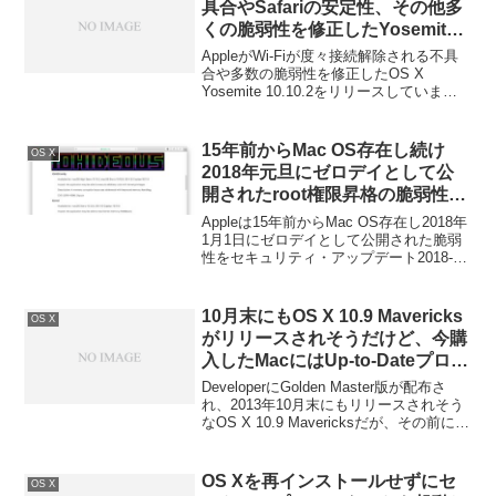
具合やSafariの安定性、その他多
くの脆弱性を修正したYosemite
の2ndアップデート「OS X アッ
AppleがWi-Fiが度々接続解除される不具
プデート 10.10.2」をリリース。
合や多数の脆弱性を修正したOS X
Yosemite 10.10.2をリリースしていま
す。詳細は以下から。
15年前からMac OS存在し続け
OS X
2018年元旦にゼロデイとして公
開されたroot権限昇格の脆弱性が
セキュリティ・アップデート
Appleは15年前からMac OS存在し2018年
2018-001で修正。
1月1日にゼロデイとして公開された脆弱
性をセキュリティ・アップデート2018-
001で修正したと発表しています。詳細は
以下から。
10月末にもOS X 10.9 Mavericks
OS X
がリリースされそうだけど、今購
入したMacにはUp-to-Dateプログ
ラム適用されるかな？それとも
DeveloperにGolden Master版が配布さ
Mavericks搭載のMacを買うべき
れ、2013年10月末にもリリースされそう
なOS X 10.9 Mavericksだが、その前に購
かな？
入したMacはいつから無償アップグレー
ド（Up-To-Dateプログラム）になるのだ
ろうか？それとも思い切ってMavericks搭
OS Xを再インストールせずにセ
OS X
載の新しいMacを購入すべき？詳細は以