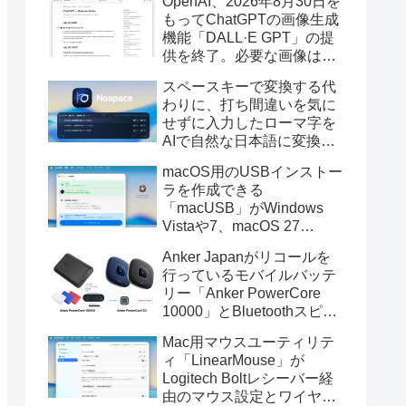
OpenAI、2026年8月30日を
もってChatGPTの画像生成
機能「DALL·E GPT」の提
供を終了。必要な画像は期
限までにダウンロードを。
スペースキーで変換する代
わりに、打ち間違いを気に
せずに入力したローマ字を
AIで自然な日本語に変換し
てくれるMac用の日本語入
macOS用のUSBインストー
力アプリ「Nospace」がリ
ラを作成できる
リース。
「macUSB」がWindows
Vistaや7、macOS 27
Golden GateのUSBインス
Anker Japanがリコールを
トーラの作成に対応。
行っているモバイルバッテ
リー「Anker PowerCore
10000」とBluetoothスピー
カー「PowerConf S3」で周
Mac用マウスユーティリテ
辺を焼損する火災が6月に3
ィ「LinearMouse」が
件発生していたそうなので
Logitech Boltレシーバー経
注意を。
由のマウス設定とワイヤレ