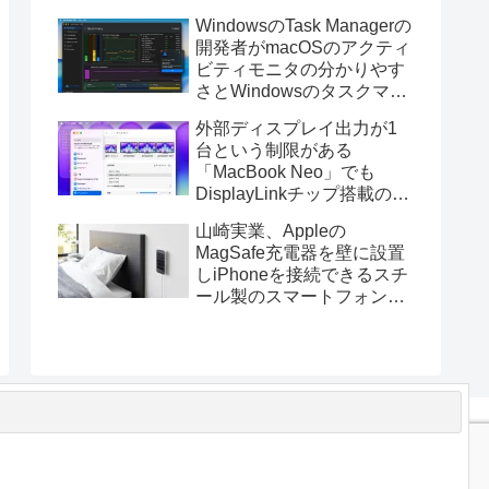
ス版のELECOM HUGEトラ
WindowsのTask Managerの
ックボールに対応。
開発者がmacOSのアクティ
ビティモニタの分かりやす
さとWindowsのタスクマネ
ージャの詳細さを合わせた
外部ディスプレイ出力が1
Mac用システムモニタアプ
台という制限がある
リ「Task Manager TMOG」
「MacBook Neo」でも
のBeta版を公開。
DisplayLinkチップ搭載の
USBグラフィックスアダプ
山崎実業、Appleの
タを利用することでデュア
MagSafe充電器を壁に設置
ルディスプレイ以上の出力
しiPhoneを接続できるスチ
が可能に。
ール製のスマートフォンホ
ルダー「マグネットスマー
トフォン充電ホルダー」を
発売。
t
コンタクトフォーム
プライバシーポリシーと免責事項