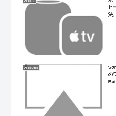
ホ
AppleTV
ピー
法
So
AppleMusic
の
B