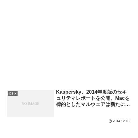
Kaspersky、2014年度版のセキ
OS X
ュリティレポートを公開。Macを
標的としたマルウェアは新たに
1499種が検出され、攻撃を受け
たユーザー数では日本が3位に。
2014.12.10