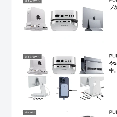
PU
タイムセール
ブ
PU
タイムセール
や2
中
PU
Mac mini