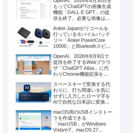
OpenAI、2026年8月30日を
もってChatGPTの画像生成
機能「DALL·E GPT」の提
供を終了。必要な画像は期
限までにダウンロードを。
Anker Japanがリコールを
行っているモバイルバッテ
リー「Anker PowerCore
10000」とBluetoothスピー
カー「PowerConf S3」で周
OpenAI、2026年8月9日で
辺を焼損する火災が6月に3
提供を終了するWebブラウ
件発生していたそうなので
ザ「ChatGPT Atlas」に代
注意を。
わりChrome機能拡張をア
ップデートし、YouTube動
スペースキーで変換する代
画の質問やAsk ChatGPT機
わりに、打ち間違いを気に
能を追加。
せずに入力したローマ字を
AIで自然な日本語に変換し
てくれるMac用の日本語入
macOS用のUSBインストー
力アプリ「Nospace」がリ
ラを作成できる
リース。
「macUSB」がWindows
Vistaや7、macOS 27