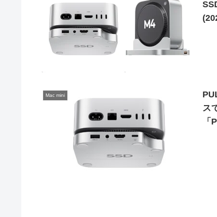
SS
(2
「P
発
PU
Mac mini
スで
「P
En