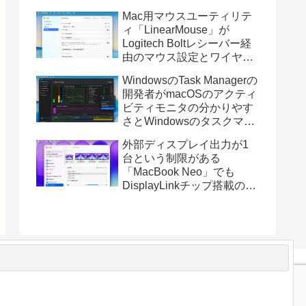
Golden GateのUSBインス
Mac用マウスユーティリテ
トーラの作成に対応。
ィ「LinearMouse」が
Logitech Boltレシーバー経
由のマウス設定とワイヤレ
ス版のELECOM HUGEトラ
WindowsのTask Managerの
ックボールに対応。
開発者がmacOSのアクティ
ビティモニタの分かりやす
さとWindowsのタスクマネ
ージャの詳細さを合わせた
外部ディスプレイ出力が1
Mac用システムモニタアプ
台という制限がある
リ「Task Manager TMOG」
「MacBook Neo」でも
のBeta版を公開。
DisplayLinkチップ搭載の
USBグラフィックスアダプ
タを利用することでデュア
ルディスプレイ以上の出力
が可能に。
t
コンタクトフォーム
プライバシーポリシーと免責事項