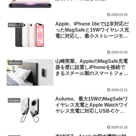
2026.03.04
Apple、iPhone 16eでは非対応だ
iPhone17
ったMagSafeと15Wワイヤレス充
電に対応し、最小ストレージモデ
ルは価格据え置きでストレージ容
量が2倍になった「iPhone 17e」
2026.03.03
を3月11日より発売。
山崎実業、AppleのMagSafe充電
MagSafe
器を壁に設置しiPhoneを接続で
きるスチール製のスマートフォン
ホルダー「マグネットスマートフ
ォン充電ホルダー」を発売。
2026.02.21
Aulumu、最大15WのMagSafeワ
Gadget
イヤレス充電とApple Watchワイ
ヤレス充電に対応しUSB-Cケー
ブルを一体化した「M10
MagSafe対応モバイルバッテリ
2026.02.16
ー」の販売をAmazonでも開始。