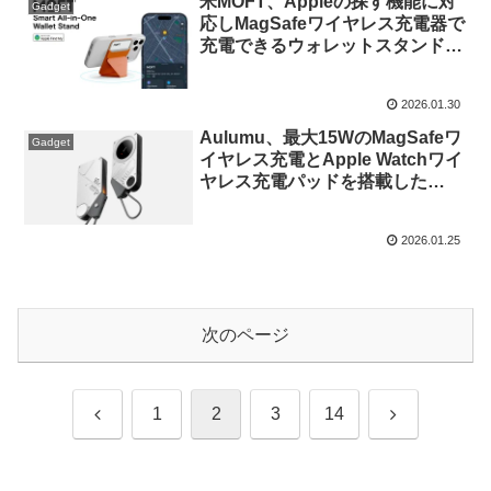
米MOFT、Appleの探す機能に対
Gadget
応しMagSafeワイヤレス充電器で
充電できるウォレットスタンド
「MOFT FindMy MagSafe Wallet
Stand」をApple Storeで販売。
2026.01.30
Aulumu、最大15WのMagSafeワ
Gadget
イヤレス充電とApple Watchワイ
ヤレス充電パッドを搭載した
USB-Cケーブル一体型のモバイ
ルバッテリー「M10 10000mAh
2026.01.25
3in1 両面マグネット式モバイル
バッテリー」を発売。
次のページ
前
次
1
2
3
14
へ
へ