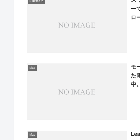
ス
Bluetooth
ー
ロ
モ
Mac
た電
中
Le
Mac