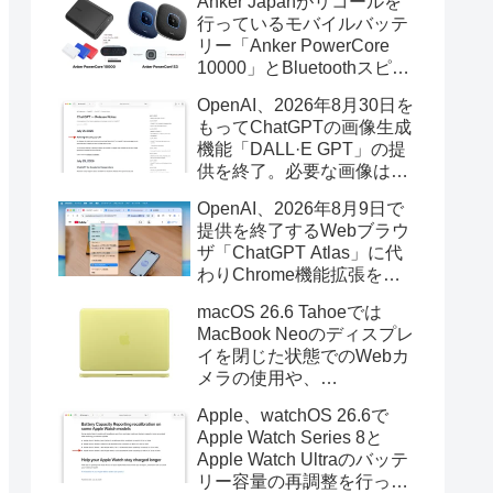
Anker Japanがリコールを
行っているモバイルバッテ
リー「Anker PowerCore
10000」とBluetoothスピー
カー「PowerConf S3」で周
OpenAI、2026年8月30日を
辺を焼損する火災が6月に3
もってChatGPTの画像生成
件発生していたそうなので
機能「DALL·E GPT」の提
注意を。
供を終了。必要な画像は期
限までにダウンロードを。
OpenAI、2026年8月9日で
提供を終了するWebブラウ
ザ「ChatGPT Atlas」に代
わりChrome機能拡張をア
ップデートし、YouTube動
macOS 26.6 Tahoeでは
画の質問やAsk ChatGPT機
MacBook Neoのディスプレ
能を追加。
イを閉じた状態でのWebカ
メラの使用や、
Finder/Apple Configuratorを
Apple、watchOS 26.6で
利用しMacBook Neoを復元
Apple Watch Series 8と
する際の安定性が向上。
Apple Watch Ultraのバッテ
リー容量の再調整を行った