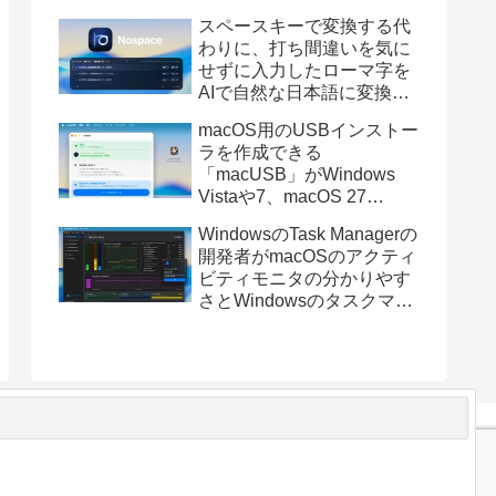
と発表。
スペースキーで変換する代
わりに、打ち間違いを気に
せずに入力したローマ字を
AIで自然な日本語に変換し
てくれるMac用の日本語入
macOS用のUSBインストー
力アプリ「Nospace」がリ
ラを作成できる
リース。
「macUSB」がWindows
Vistaや7、macOS 27
Golden GateのUSBインス
WindowsのTask Managerの
トーラの作成に対応。
開発者がmacOSのアクティ
ビティモニタの分かりやす
さとWindowsのタスクマネ
ージャの詳細さを合わせた
Mac用システムモニタアプ
リ「Task Manager TMOG」
のBeta版を公開。
t
コンタクトフォーム
プライバシーポリシーと免責事項