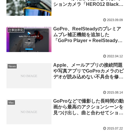
ションカメラ「HERO12 Black」
対応のMacアプリ「GoPro
Player + ReelSteady」をリリー
2023.09.09
ス。
GoPro、ReelSteadyのプレミア
仕事効率化
ムブレ補正機能を追加した
「GoPro Player + ReelSteady
v2.0 for Mac/Win」をリリース。
2022.04.12
Apple、メールアプリの接続問題
News
や写真アプリでGoProカメラのビ
デオが読み込めない不具合を修正
した「OS X アップデート 10.10.5
(14F27)」をリリース。
2015.08.14
GoProなどで撮影した長時間の動
Mac
画から最高のアクションシーンを
見つけ出し、曲と合わせてショー
トムービーを作成してくれるMac
用アプリ「ShredVideo」がリリ
2015.07.22
ース。