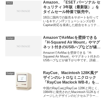
8BitDo Retro R8 Mouseの日本での販売が
Amazon、「ESET パーソナル セ
SALE
本日より開始されています。
キュリティ 3年版（最新版）」を
タイムセール特価で販売中。
18日に国内での販売＆サポートを行って
いるキヤノンITソリューションズがEl
Capitan対応を発表した総合セキュリティ
アプリ「ESET」が、Amazonタイムセー
ルで販売されています。
AmazonでAirMacを壁掛できる
Gadget
「H-Squared Air Mount」やマグ
ネット付きのUSBハブなどが値下
がり中。
AmazonでAirMacを壁掛できる「H-
Squared Air Mount」やマグネット付きの
USBハブなどが値下がり中です。詳細は
以下から。
RayCue、Macintosh 128K風デ
Gadget
ザインのレトロなミニクロック
「RayCue Maclock WB-8」を発
売。
中国のRayCueはRayCue 128Kと同じく、
1984年に発売されたMacintosh 512Kをイ
メージしたデザインのピクセルアラーム
クロック「RayCue Maclock WB-8」を新
たに発売しています。