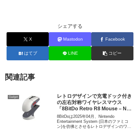
シェアする
X
Mastodon
Facebook
はてブ
LINE
コピー
関連記事
レトロデザインで充電ドック付き
Gadget
の左右対称ワイヤレスマウス
「8BitDo Retro R8 Mouse – N
Edition」が日本でも販売開始。
8BitDoは2025年04月、Nintendo
Entertainment System (日本のファミコ
ン)を彷彿とさせるレトロデザインのワイ
ヤレスマウス「8BitDo Retro R8 Mouse –
N Edition」を発表しましたが、その