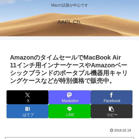
Macの話題が中心です
AAPL Ch.
AmazonのタイムセールでMacBook Air
11インチ用インナーケースやAmazonベー
シックブランドのポータブル機器用キャリ
ングケースなどが特別価格で販売中。
X
Mastodon
Facebook
はてブ
LINE
コピー
2016.02.19