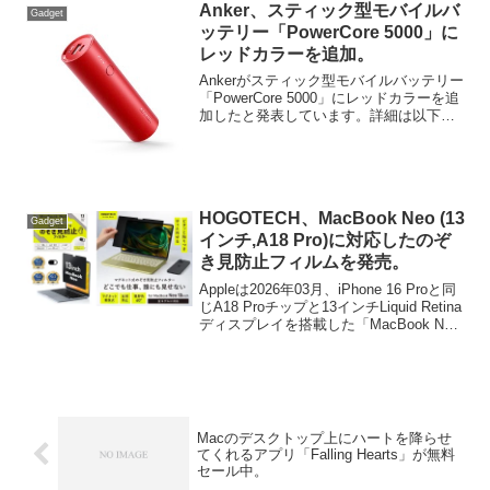
Anker、スティック型モバイルバ
Gadget
ッテリー「PowerCore 5000」に
レッドカラーを追加。
Ankerがスティック型モバイルバッテリー
「PowerCore 5000」にレッドカラーを追
加したと発表しています。詳細は以下か
ら。
HOGOTECH、MacBook Neo (13
Gadget
インチ,A18 Pro)に対応したのぞ
き見防止フィルムを発売。
Appleは2026年03月、iPhone 16 Proと同
じA18 Proチップと13インチLiquid Retina
ディスプレイを搭載した「MacBook Neo
(13インチ, A18 Pro)」の販売を開始しま
したが、MacBook用の保護ケースを販売
するWELTRADE株式会社は同社の
HOGOTECHブランドよ、MacBook Neo
用の「のぞき見防止フィルム」を発売し
ています。
Macのデスクトップ上にハートを降らせ
てくれるアプリ「Falling Hearts」が無料
セール中。