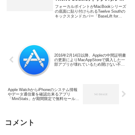
カバー「BaseLift for
フォーカルポイントがMacBookシリーズ
MacBook」を販売開始。
の底面に貼り付けられるTwelve Southの
キックスタンドカバー「BaseLift for
MacBook」の取り扱いを開始していま
す。詳細は以下から。
2016年2月14日以降、Appleの中間証明書
の更新によりMacAppStoreで購入した一
部アプリが壊れているため開けない不具
合が発生中。
Apple WatchからiPhoneのシステム情報
やデータ通信量を確認出来るアプリ
「MiniStats」が期間限定で無料セール
中。
コメント