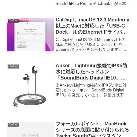
South HiRise Pro for MacBook」が日本で
も発売を開始しています。詳細は以下か
ら。
CalDigit、macOS 12.3 Monterey
Gadget
以上のMacに対応した「USB-C
Dock」用のEthernetドライバを
公開。
CalDigitがmacOS 12.3 Monterey以上の
Macに対応した「USB-C Dock」用の
Ethernetドライバを公開しています。詳
細は以下から。
Anker、Lightning接続でIPX5防
Gadget
水に対応したヘッドホン
「SoundBuds Digital IE10」を
発売。
米AnkerがLightning接続でIPX5防水に対
応したヘッドホン「SoundBuds Digital
IE10」を発売しています。詳細は以下か
ら。
フォーカルポイント、MacBook
Gadget
シリーズの底面に貼り付けられる
Twelve Southのキックスタンド