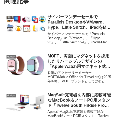
関連記事
サイバーマンデーセールで
SALE
Parallels DesktopやVMware、
Hype、Little Snitch、iPadをMac
のセカンドディスプレイにできる
サイバーマンデーセールで「Parallels
Luna Displayなどが特別価格で
Desktop」や「VMware」、「Hype
v3」、「Little Snitch v4」、iPadをMacの
販売中。
セカンドディスプレイにできる「Luna
Display」などが特別価格で販売中です...
MOFT、両面にマグネットを採用
Gadget
したリバーシブルデザインの
「Apple Watch用マグネット式シ
リコンバンド」に新色ミルキーピ
香港のアクセサリーメーカー
ンク×カカオブラウンとラベンダ
MOFT(Mobile Office for Travellers)は2025
年09月、MOFTブランドとしては初とな
ー×アクアグリーンを追加。
るApple Watch用バンド「MOF Apple
Watch用マグネット式シリコンバンド
(Snap Duo Watch Bands)
MagSafe充電器を内部に搭載可能
Gadget
(SKU:MD025)」を発売しましたが、この
なMacBook＆ノートPC用スタン
Apple Wachバンドにミルキーピンク × カ
ド「Twelve South HiRise Pro
カオブラウンとラベンダー × アクアグリ
for MacBook」が日本でも発売開
ーンカラーが追加されています。
AppleのMagSafe充電器を搭載可能な
始。
MacBook/ノートPC用スタンド「Twelve