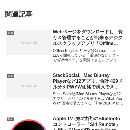
関連記事
Webページをダウンロードし、保
Mac
存＆管理することが出来るデジタ
ルスクラップアプリ「Offline
Pages Pro」のMac版がリリー
Offline PagesシリーズはCodium Labs,
ス。
LLCが開発している「電波のないところ
でもWebページを閲覧できる」アプリ
で、5年ほど前からiPhone, iPad版アプリ
がリリースされていましたが新たにMac
版アプリがリリースされたそうです。詳
StackSocial、Mac Blu-ray
Mac
細は以下から。
Playerなど12アプリ、合計 429ド
ル分をPWYW価格で購入できる
「The 2016 Mac Bundle」キャン
StackSocialがMac Blu-ray Playerなど12
ペーンを開催中。
アプリ、合計 429ドル分をPay What You
Want価格で購入できる「The 2016 Mac
Bundle」キャンペーンを開催していま
す。詳細は以下から。
Apple TV (第4世代)のBluetooth
Mac
コントローラー「Siri Remote」