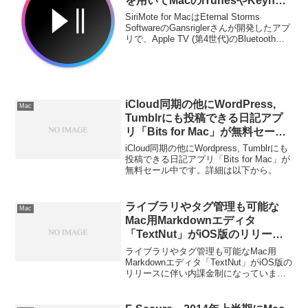
を用いてMacのiTunesやKeynote
などを操作できるアプリ
SiriMote for MacはEternal Storms
「SiriMote for Mac」がリリー
SoftwareのGansriglerさんが開発したアプ
リで、Apple TV (第4世代)のBluetoothコ
ス。
ントローラーであるSiri RemoteをMacの
コントローラーとして利用することが出
来ます。
iCloud同期の他にWordPress,
Mac
Tumblrにも投稿できる日記アプ
リ「Bits for Mac」が無料セール
中。
iCloud同期の他にWordpress, Tumblrにも
投稿できる日記アプリ「Bits for Mac」が
無料セール中です。詳細は以下から。
ライブラリやタグ管理も可能な
Mac
Mac用Markdownエディタ
「TextNut」がiOS版のリリース
に伴い内課金制に。
ライブラリやタグ管理も可能なMac用
Markdownエディタ「TextNut」がiOS版の
リリースに伴い内課金制になっていま
す。詳細は以下から。