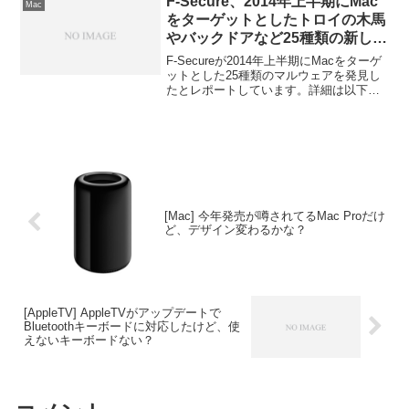
F-Secure、2014年上半期にMac
Mac
をターゲットとしたトロイの木馬
やバックドアなど25種類の新しい
マルウェアを発見したと発表。
F-Secureが2014年上半期にMacをターゲ
ットとした25種類のマルウェアを発見し
たとレポートしています。詳細は以下か
ら。
[Mac] 今年発売が噂されてるMac Proだけ
ど、デザイン変わるかな？
[AppleTV] AppleTVがアップデートで
Bluetoothキーボードに対応したけど、使
えないキーボードない？