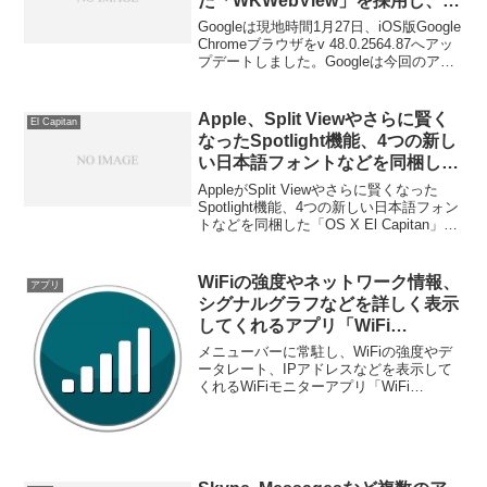
た「WKWebView」を採用し、ク
ラッシュ率は70%低下。
Googleは現地時間1月27日、iOS版Google
Chromeブラウザをv 48.0.2564.87へアッ
プデートしました。Googleは今回のアッ
プデートでChromeのレンダリングエンジ
ンを「UIWebView」からiOS 8で導入され
た「WKWebView」へ変更。これにより
Apple、Split Viewやさらに賢く
El Capitan
WebViewのメモリ不足が改善され、
なったSpotlight機能、4つの新し
Chromeのクラッシュ率を70%下げること
い日本語フォントなどを同梱した
に成功したそうです。
「OS X El Capitan」をリリー
AppleがSplit Viewやさらに賢くなった
ス。
Spotlight機能、4つの新しい日本語フォン
トなどを同梱した「OS X El Capitan」を
リリースしています。詳細は以下から。
WiFiの強度やネットワーク情報、
アプリ
シグナルグラフなどを詳しく表示
してくれるアプリ「WiFi
Signal」が無料セール中。
メニューバーに常駐し、WiFiの強度やデ
ータレート、IPアドレスなどを表示して
くれるWiFiモニターアプリ「WiFi
Signal」が無料セール中です。詳細は以
下から。