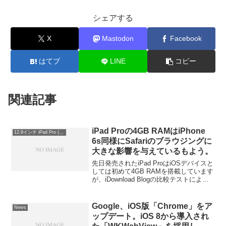
シェアする
X
Mastodon
Facebook
はてブ
LINE
コピー
関連記事
iPad Proの4GB RAMはiPhone
12.9インチ iPad Pro (第1世代)
6s同様にSafariのブラウジングに
大きな影響を与えているもよう。
先日発売されたiPad ProはiOSデバイスと
しては初めて4GB RAMを搭載しています
が、iDownload Blogの比較テストによる
とiPad Air 2の2GB RAMとiPad Proの
4GB RAMの差がSafariのブラウジングに
大きな影響を与えているようです。
Google、iOS版「Chrome」をア
News
ップデート。iOS 8から導入され