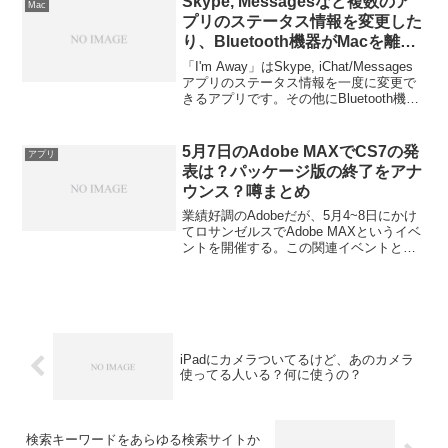
Skype, Messagesなど複数のア
Mac
プリのステータス情報を変更した
り、Bluetooth機器がMacを離れ
るとロックを掛けてくれるアプリ
「I'm Away」はSkype, iChat/Messages
「I’m Away」が無料セール中
アプリのステータス情報を一度に変更で
きるアプリです。その他にBluetooth機器
と同期してそのBluetooth機器がMacから
離れるとスクリーンロックをかけてくれ
る機能もあります。詳細は以下から。
5月7日のAdobe MAXでCS7の発
アプリ
表は？パッケージ版の終了をアナ
ウンス？噂まとめ
業績好調のAdobeだが、5月4~8日にかけ
てロサンゼルスでAdobe MAXというイベ
ントを開催する。この関連イベントとし
て「Create Now Max 2013 速報 スペシャ
ルイベント」を開催しその様子をストリ
ーミング中継するそうだが、その中で
CS7やパッケージ版終了の正式アナウン
スがあるのではないか？という噂が出て
いるようです詳細は以下から。
iPadにカメラついてるけど、あのカメラ
使ってる人いる？何に使うの？
検索キーワードをあらゆる検索サイトか