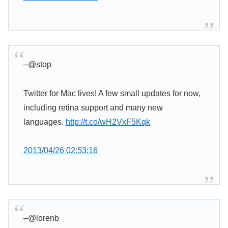
–
@stop
Twitter for Mac lives! A few small updates for now,
including retina support and many new
languages.
http://t.co/wH2VxF5Kqk
2013/04/26 02:53:16
–
@lorenb