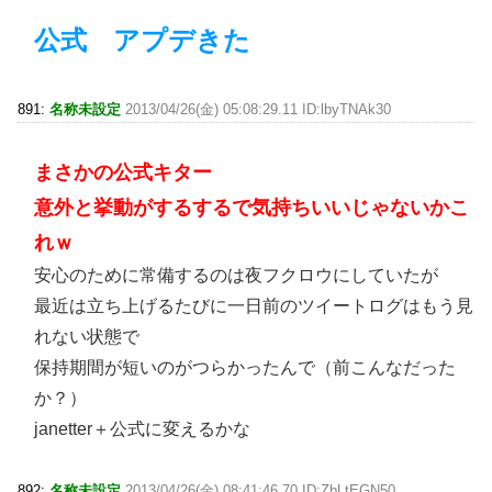
公式 アプデきた
891:
名称未設定
2013/04/26(金) 05:08:29.11 ID:lbyTNAk30
まさかの公式キター
意外と挙動がするするで気持ちいいじゃないかこ
れｗ
安心のために常備するのは夜フクロウにしていたが
最近は立ち上げるたびに一日前のツイートログはもう見
れない状態で
保持期間が短いのがつらかったんで（前こんなだった
か？）
janetter＋公式に変えるかな
892:
名称未設定
2013/04/26(金) 08:41:46.70 ID:ZbLtEGN50