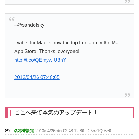
–
@sandofsky
Twitter for Mac is now the top free app in the Mac
App Store. Thanks, everyone!
http://t.co/QEmywIU3hY
2013/04/26 07:48:05
ここへ来て本気のアップデート！
890:
名称未設定
2013/04/26(金) 02:48:12.86 ID:5pz1Q95e0