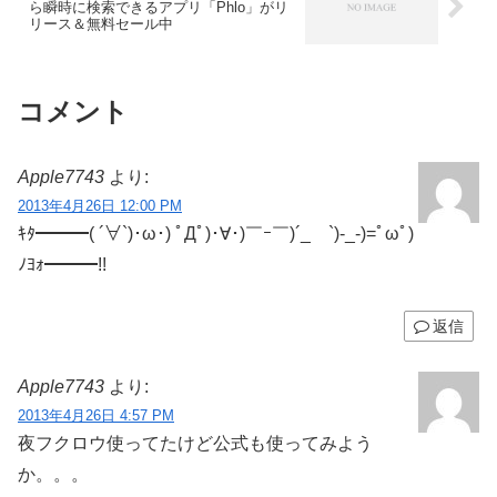
ら瞬時に検索できるアプリ「Phlo」がリ
リース＆無料セール中
コメント
Apple7743
より:
2013年4月26日 12:00 PM
ｷﾀ━━━( ´∀`)･ω･) ﾟДﾟ)･∀･)￣ｰ￣)´_ゝ`)-_-)=ﾟωﾟ)
ﾉﾖｫ━━━!!
返信
Apple7743
より:
2013年4月26日 4:57 PM
夜フクロウ使ってたけど公式も使ってみよう
か。。。