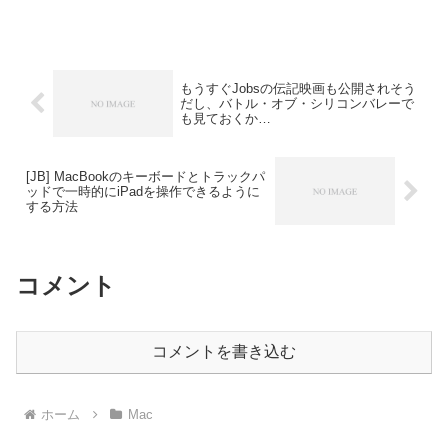
で、フォルダ内にある画像の検索や作成
日, 変更日, 名前でのソート、ドラッグ＆
ドロップでの写真の移動、OS Xのシェア
機能を利用したアクションが行えます。
もうすぐJobsの伝記映画も公開されそう
だし、バトル・オブ・シリコンバレーで
も見ておくか…
[JB] MacBookのキーボードとトラックパ
ッドで一時的にiPadを操作できるように
する方法
コメント
コメントを書き込む
ホーム
Mac