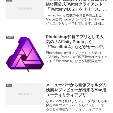
Mac用公式Twitterクライアント
「Twitter v4.0.2」をリリース。動
画の自動再生が可能に。
Twitter, Inc.が複数の不具合を修正した
Mac用公式Twitterクライアント「Twitter
v4.0.2」をリリースしています。詳細は
以下から。
Photoshop代替アプリとして人
SALE
気の「Affinity Photo」や
「Tweetbot 4」などがセール中。
Photoshopの代替アプリとして人気の
「Affinity Photo」やiOS用Twitterクライア
ント「Tweetbot 4」などが期間限定のセ
ールを行っているようです。詳細は以下
から。
メニューバーから画像フォルダの
Mac
検索やプレビューが出来るMac用
ユーティリティアプリ
「QuickShot」がホリデーセール
QuickShotは登録したフォルダ内にある画
で無料化。
像をMacのメニュバーからプレビューす
ることが可能なユーティリティアプリ