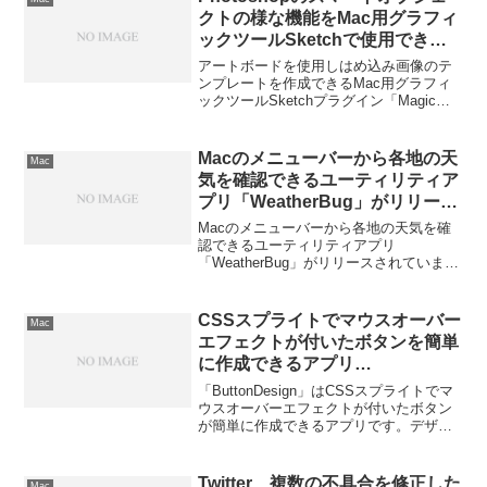
クトの様な機能をMac用グラフィ
ックツールSketchで使用できる
プラグイン「Magic Mirror for
アートボードを使用しはめ込み画像のテ
Sketch」がリリース。
ンプレートを作成できるMac用グラフィ
ックツールSketchプラグイン「Magic
Mirror」がリリースされています。詳細は
以下から。
Macのメニューバーから各地の天
Mac
気を確認できるユーティリティア
プリ「WeatherBug」がリリー
ス。
Macのメニューバーから各地の天気を確
認できるユーティリティアプリ
「WeatherBug」がリリースされていま
す。詳細は以下から。
CSSスプライトでマウスオーバー
Mac
エフェクトが付いたボタンを簡単
に作成できるアプリ
「ButtonDesign」レビュー
「ButtonDesign」はCSSスプライトでマ
ウスオーバーエフェクトが付いたボタン
が簡単に作成できるアプリです。デザイ
ンは既存のものになりますが、スタイル
やフォント、画像（PNG,JPG）、URL等
が設定出来ます。詳細は以下から。
Twitter、複数の不具合を修正した
Mac