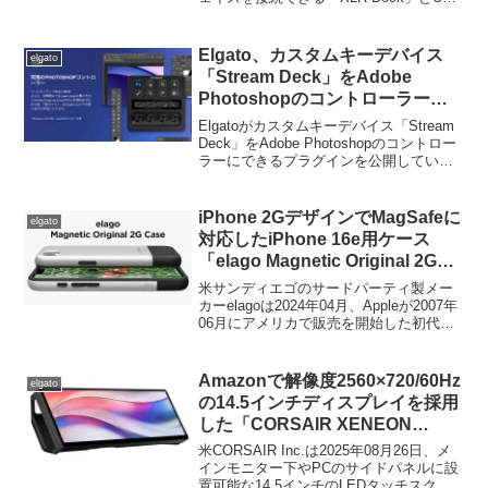
始。
ハブ「USB Hub」の販売が開始されてい
ます。詳細は以下から。
Elgato、カスタムキーデバイス
elgato
「Stream Deck」をAdobe
Photoshopのコントローラーに
できるWindows用プラグインを
Elgatoがカスタムキーデバイス「Stream
公開。macOS版もまもなく登
Deck」をAdobe Photoshopのコントロー
ラーにできるプラグインを公開していま
場。
す。詳細は以下から。
iPhone 2GデザインでMagSafeに
elgato
対応したiPhone 16e用ケース
「elago Magnetic Original 2G
Case」が日本でも販売開始。
米サンディエゴのサードパーティ製メー
カーelagoは2024年04月、Appleが2007年
06月にアメリカで販売を開始した初代
iPhone「iPhone 2G」デザインのiPhone
16e用ケース「elago Magnetic Original 2G
Case (ESE4MSOR-SLBK)」を発売しま
Amazonで解像度2560×720/60Hz
elgato
したが、この2G Caseの日本での販売が
の14.5インチディスプレイを採用
開始されています。
した「CORSAIR XENEON
EDGE」の注文が再開。
米CORSAIR Inc.は2025年08月26日、メ
インモニター下やPCのサイドパネルに設
置可能な14.5インチのLEDタッチスクリ