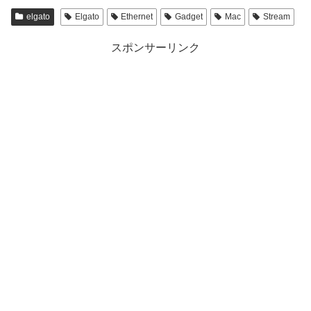
elgato
Elgato
Ethernet
Gadget
Mac
Stream
スポンサーリンク