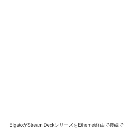
ElgatoがStream DeckシリーズをEthernet経由で接続で