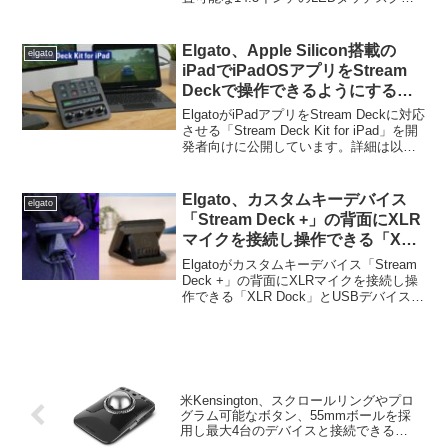
ーン採用のディスプレイ「XENEON
EDGE 14.5″ LCD Touchscreen (SKU: CC-
9011306-WW)」を発売したものの、即日
Elgato、Apple Silicon搭載の
elgato
完売し、日本でも購入液ない状態が続い
iPadでiPadOSアプリをStream
ていましたが、Amazon.co.jpでは購入で
Deckで操作できるようにする
きない状態が続いていましたが、昨日か
「Stream Deck Kit for iPad」を
ら新たに次期入荷分の注文が再開されて
ElgatoがiPadアプリをStream Deckに対応
います。
開発者向けに公開。
させる「Stream Deck Kit for iPad」を開
発者向けに公開しています。詳細は以下
から。
Elgato、カスタムキーデバイス
elgato
「Stream Deck +」の背面にXLR
マイクを接続し操作できる「XLR
Dock」とUSBデバイスを増設で
Elgatoがカスタムキーデバイス「Stream
きるSDカードリーダー付きの
Deck +」の背面にXLRマイクを接続し操
作できる「XLR Dock」とUSBデバイスを
「USB Hub」を発売。
増設できるSDカードリーダー付きの
「USB Hub」を発売しています。詳細は
以下から。
米Kensington、スクロールリングやプロ
グラム可能なボタン、55mmボールを採
用し最大4台のデバイスと接続できる
「Expert Mouse™ TB800 EQ トラックボ