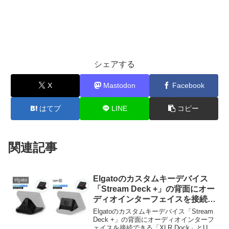
シェアする
X
Mastodon
Facebook
はてブ
LINE
コピー
関連記事
Elgatoのカスタムキーデバイス
elgato
「Stream Deck +」の背面にオー
ディオインターフェイスを接続で
きる「XLR Dock」とUSBハブ
Elgatoのカスタムキーデバイス「Stream
「USB Hub」が日本でも販売開
Deck +」の背面にオーディオインターフ
ェイスを接続できる「XLR Dock」とUSB