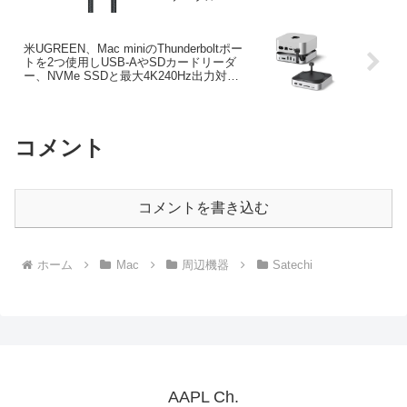
Cable (3.3ft, 80Gbps, 240W)」を発売。
米UGREEN、Mac miniのThunderboltポー
トを2つ使用しUSB-AやSDカードリーダ
ー、NVMe SSDと最大4K240Hz出力対応
のDPポートを増設する「UGREEN Mac
mini M4 Dock and Stand DP Hub」を発
売。
コメント
コメントを書き込む
ホーム
Mac
周辺機器
Satechi
AAPL Ch.