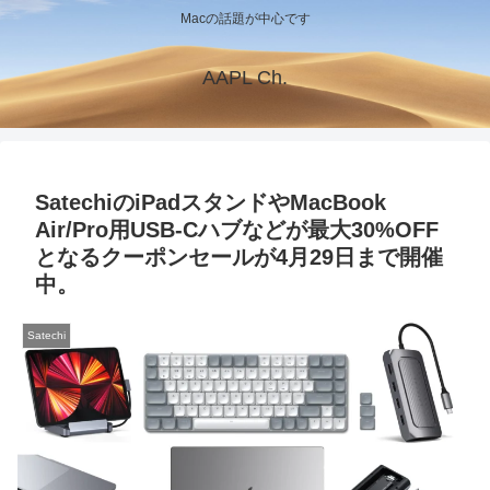
Macの話題が中心です
AAPL Ch.
SatechiのiPadスタンドやMacBook
Air/Pro用USB-Cハブなどが最大30%OFF
となるクーポンセールが4月29日まで開催
中。
Satechi