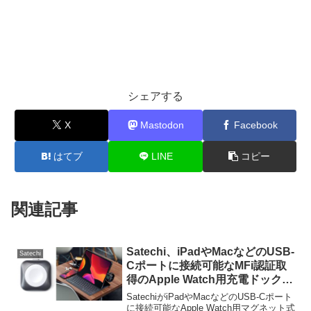
シェアする
X
Mastodon
Facebook
はてブ
LINE
コピー
関連記事
Satechi、iPadやMacなどのUSB-
Satechi
Cポートに接続可能なMFi認証取
得のApple Watch用充電ドック
「Satechi USB-C Apple Watch
SatechiがiPadやMacなどのUSB-Cポート
充電ドック」を日本でも発売開
に接続可能なApple Watch用マグネット式