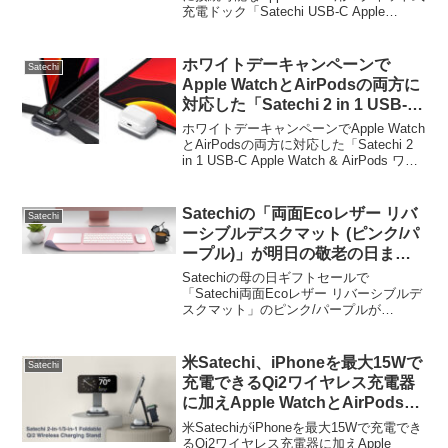
充電ドック「Satechi USB-C Apple
始。
Watch 充電ドック」を日本でも発売開始
しています。詳細は以下から。
ホワイトデーキャンペーンで
Satechi
Apple WatchとAirPodsの両方に
対応した「Satechi 2 in 1 USB-C
Apple Watch & AirPods ワイヤ
ホワイトデーキャンペーンでApple Watch
レス充電ドック」が3月14日まで
とAirPodsの両方に対応した「Satechi 2
in 1 USB-C Apple Watch & AirPods ワイ
22%OFFセール中。
ヤレス充電ドック」が3月14日まで
22%OFFセールとなっています。...
Satechiの「両面Ecoレザー リバ
Satechi
ーシブルデスクマット (ピンク/パ
ープル)」が明日の敬老の日まで
15%OFFセール中。
Satechiの母の日ギフトセールで
「Satechi両面Ecoレザー リバーシブルデ
スクマット」のピンク/パープルが
15%OFFとなっています。詳細は以下か
ら。
米Satechi、iPhoneを最大15Wで
Satechi
充電できるQi2ワイヤレス充電器
に加えApple WatchとAirPodsの
充電にも対応した折りたたみ式の
米SatechiがiPhoneを最大15Wで充電でき
充電スタンド「Satechi 3-in-1
るQi2ワイヤレス充電器に加えApple