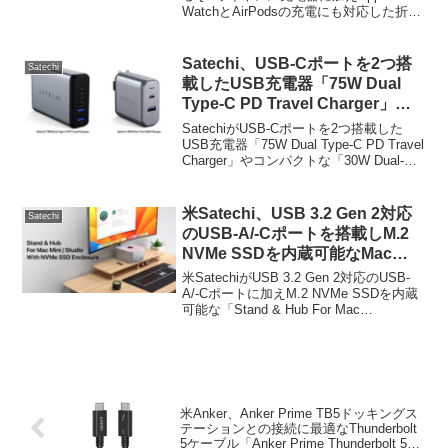
WatchとAirPodsの充電にも対応した折り
Foldable Qi2 Wireless Charging
たたみ式の充電スタンド「Satechi 3-in-1
Stand」を発売。
Foldable Qi2 Wireless ...
Satechi、USB-Cポートを2つ搭
Satechi
載したUSB充電器「75W Dual
Type-C PD Travel Charger」や
コンパクトな「30W Dual-Port
SatechiがUSB-Cポートを2つ搭載した
Wall Charger」を発売。
USB充電器「75W Dual Type-C PD Travel
Charger」やコンパクトな「30W Dual-
Port Wall Charger」を発売しています。
詳細は以下から。
米Satechi、USB 3.2 Gen 2対応
Satechi
のUSB-A/-Cポートを搭載しM.2
NVMe SSDを内蔵可能なMac
mini/Studio用ハブ「Stand &
米SatechiがUSB 3.2 Gen 2対応のUSB-
Hub For Mac Mini/Studio With
A/-Cポートに加えM.2 NVMe SSDを内蔵
可能な「Stand & Hub For Mac
NVMe SSD Enclosure」を発
Mini/Studio With NVMe SSD Enclosure」
売。
を発売してい...
米Anker、Anker Prime TB5ドッキングス
テーションとの接続に最適なThunderbolt
5ケーブル「Anker Prime Thunderbolt 5