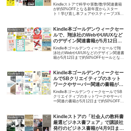
が30%OFFとなる週替りまとめ買
Kindleストアで科学や算数/数学関連書籍
いセールが開催中。
が約50%OFFとなる新年度からスター
ト！学び直し本フェアやスティーブズ6冊
が30%OFFとなる週替りまとめ買いセー
ルが開催中です。詳細は以下から。
Kindle本ゴールデンウィークセー
Kindleセール
ルで、翔泳社のWebやUI/UXなど
のデザイン関連書籍が5月12日ま
で約50%OFFセール中。
Kindle本ゴールデンウィークセールで翔
泳社のWebやUI/UXなどのデザイン関連書
籍が5月12日まで約50%OFFセールとなっ
ています。詳細は以下から。
Kindle本ゴールデンウィークセー
Kindleセール
ルでSBクリエイティブのネット
ワークやサーバー関連の書籍が5
月12日まで約50%OFFセール中。
Kindle本ゴールデンウィークセールでSB
クリエイティブのネットワークやサーバ
ー関連の書籍が5月12日まで約50%OFFセ
ールとなっています。詳細は以下から。
Kindleストアの「社会人の教科書
Kindleセール
厳選ビジネス書フェア」で講談社
発行のビジネス書籍が4月9日まで