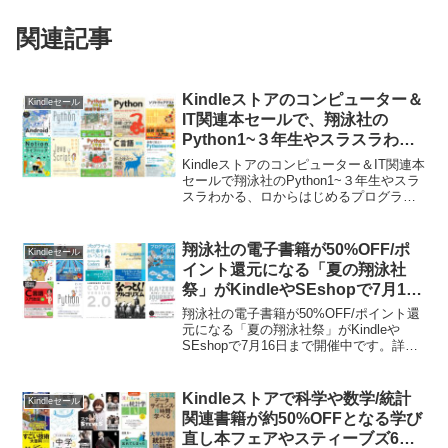
関連記事
Kindleストアのコンピューター＆
Kindleセール
IT関連本セールで、翔泳社の
Python1~３年生やスラスラわか
る、ゼロからはじめるプログラミ
Kindleストアのコンピューター＆IT関連本
ング・シリーズが5月23日まで最
セールで翔泳社のPython1~３年生やスラ
スラわかる、ロからはじめるプログラミ
大50%OFFセール中。
ングシリーズが本日5月23日まで最大
50%OFFセールとなっています。詳細は
以下から。
翔泳社の電子書籍が50%OFF/ポ
Kindleセール
イント還元になる「夏の翔泳社
祭」がKindleやSEshopで7月16
日まで開催中。
翔泳社の電子書籍が50%OFF/ポイント還
元になる「夏の翔泳社祭」がKindleや
SEshopで7月16日まで開催中です。詳細
は以下から。
Kindleストアで科学や数学/統計
Kindleセール
関連書籍が約50%OFFとなる学び
直し本フェアやスティーブズ6冊