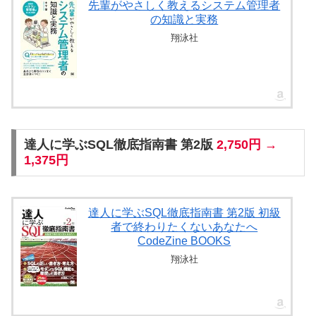
先輩がやさしく教えるシステム管理者
の知識と実務
翔泳社
達人に学ぶSQL徹底指南書 第2版
2,750円 →
1,375円
達人に学ぶSQL徹底指南書 第2版 初級
者で終わりたくないあなたへ
CodeZine BOOKS
翔泳社