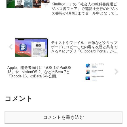
セール中。
Kindleストアの「社会人の教科書厳選ビ
ジネス書フェア」で講談社発行のビジネ
ス書籍が4月9日までセール中となってい
ます。詳細は以下から。
テキストやファイル、画像などクリップ
ボードにコピーした内容を友達と共有で
きるMacアプリ「Clipboard Portal」がリ
リース。
Apple、開発者向けに「iOS 18/iPadOS
18」や「visionOS 2」などのBeta 7と
「Xcode 16」のBeta 6を公開。
コメント
コメントを書き込む