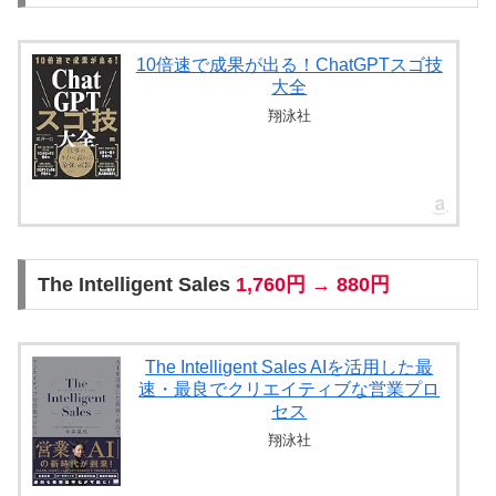
10倍速で成果が出る！ChatGPTスゴ技
大全
翔泳社
The Intelligent Sales
1,760円 → 880円
The Intelligent Sales AIを活用した最
速・最良でクリエイティブな営業プロ
セス
翔泳社