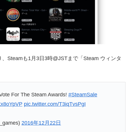
Steamも1月3日3時@JSTまで「Steam ウィンタ
 Vote For The Steam Awards!
#SteamSale
2Ltx8oYpVP
pic.twitter.com/T3iqTvsPgI
m_games)
2016年12月22日