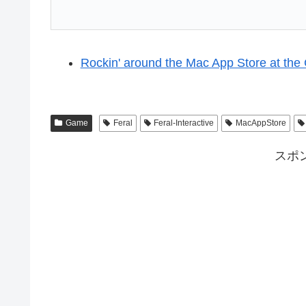
Rockin' around the Mac App Store at the 
Game
Feral
Feral-Interactive
MacAppStore
スポ