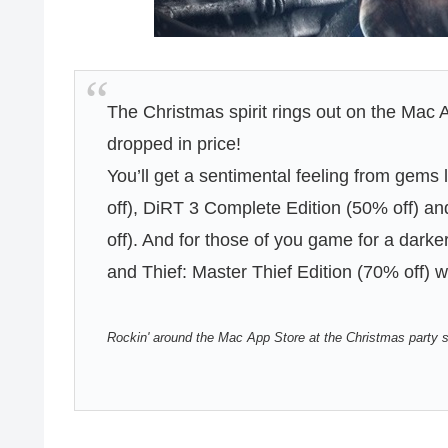
The Christmas spirit rings out on the Mac
dropped in price!
You’ll get a sentimental feeling from gems 
off), DiRT 3 Complete Edition (50% off)
off). And for those of you game for a darke
and Thief: Master Thief Edition (70% off) wi
Rockin' around the Mac App Store at the Christmas party 