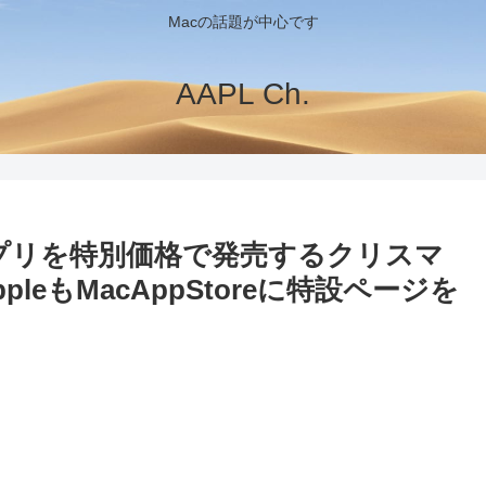
Macの話題が中心です
AAPL Ch.
ムアプリを特別価格で発売するクリスマ
eもMacAppStoreに特設ページを