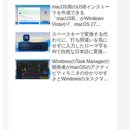
と発表。
macOS用のUSBインストー
ラを作成できる
「macUSB」がWindows
Vistaや7、macOS 27
Golden GateのUSBインス
スペースキーで変換する代
トーラの作成に対応。
わりに、打ち間違いを気に
せずに入力したローマ字を
AIで自然な日本語に変換し
てくれるMac用の日本語入
WindowsのTask Managerの
力アプリ「Nospace」がリ
開発者がmacOSのアクティ
リース。
ビティモニタの分かりやす
さとWindowsのタスクマネ
ージャの詳細さを合わせた
Mac用システムモニタアプ
リ「Task Manager TMOG」
のBeta版を公開。