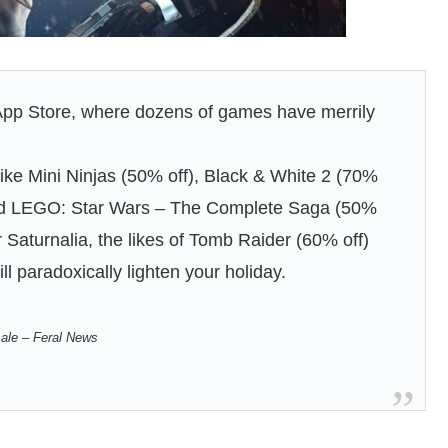
 App Store, where dozens of games have merrily
like Mini Ninjas (50% off), Black & White 2 (70%
 and LEGO: Star Wars – The Complete Saga (50%
r Saturnalia, the likes of Tomb Raider (60% off)
ll paradoxically lighten your holiday.
sale – Feral News