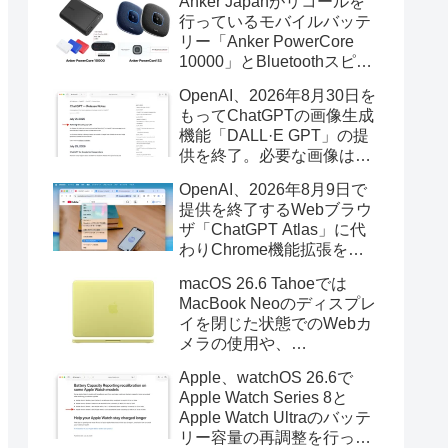
Anker Japanがリコールを
行っているモバイルバッテ
リー「Anker PowerCore
10000」とBluetoothスピー
カー「PowerConf S3」で周
OpenAI、2026年8月30日を
辺を焼損する火災が6月に3
もってChatGPTの画像生成
件発生していたそうなので
機能「DALL·E GPT」の提
注意を。
供を終了。必要な画像は期
限までにダウンロードを。
OpenAI、2026年8月9日で
提供を終了するWebブラウ
ザ「ChatGPT Atlas」に代
わりChrome機能拡張をア
ップデートし、YouTube動
macOS 26.6 Tahoeでは
画の質問やAsk ChatGPT機
MacBook Neoのディスプレ
能を追加。
イを閉じた状態でのWebカ
メラの使用や、
Finder/Apple Configuratorを
Apple、watchOS 26.6で
利用しMacBook Neoを復元
Apple Watch Series 8と
する際の安定性が向上。
Apple Watch Ultraのバッテ
リー容量の再調整を行った