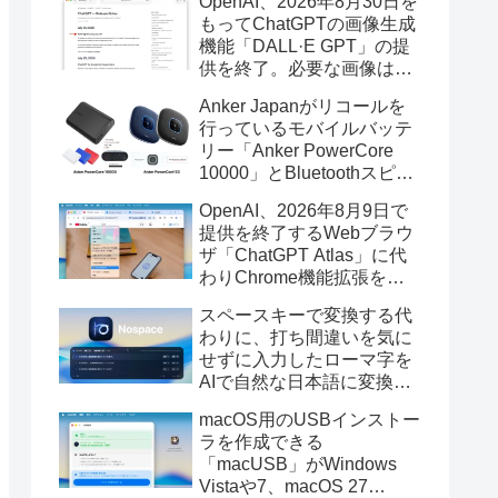
OpenAI、2026年8月30日を
もってChatGPTの画像生成
機能「DALL·E GPT」の提
供を終了。必要な画像は期
限までにダウンロードを。
Anker Japanがリコールを
行っているモバイルバッテ
リー「Anker PowerCore
10000」とBluetoothスピー
カー「PowerConf S3」で周
OpenAI、2026年8月9日で
辺を焼損する火災が6月に3
提供を終了するWebブラウ
件発生していたそうなので
ザ「ChatGPT Atlas」に代
注意を。
わりChrome機能拡張をア
ップデートし、YouTube動
スペースキーで変換する代
画の質問やAsk ChatGPT機
わりに、打ち間違いを気に
能を追加。
せずに入力したローマ字を
AIで自然な日本語に変換し
てくれるMac用の日本語入
macOS用のUSBインストー
力アプリ「Nospace」がリ
ラを作成できる
リース。
「macUSB」がWindows
Vistaや7、macOS 27