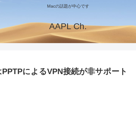
Macの話題が中心です
AAPL Ch.
10ではPPTPによるVPN接続が非サポート