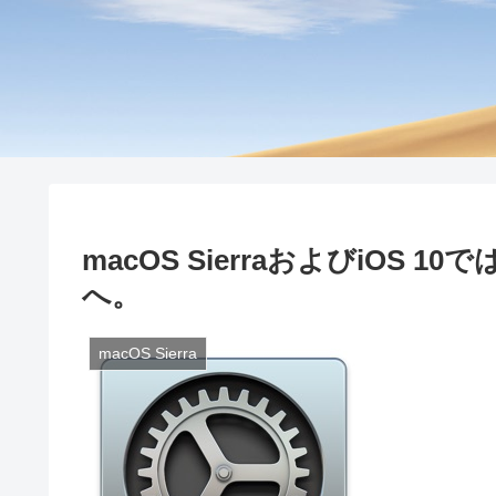
macOS SierraおよびiOS 
へ。
macOS Sierra