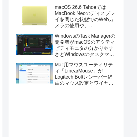
Golden GateのUSBインス
macOS 26.6 Tahoeでは
トーラの作成に対応。
MacBook Neoのディスプレ
イを閉じた状態でのWebカ
メラの使用や、
Finder/Apple Configuratorを
WindowsのTask Managerの
利用しMacBook Neoを復元
開発者がmacOSのアクティ
する際の安定性が向上。
ビティモニタの分かりやす
さとWindowsのタスクマネ
ージャの詳細さを合わせた
Mac用マウスユーティリテ
Mac用システムモニタアプ
ィ「LinearMouse」が
リ「Task Manager TMOG」
Logitech Boltレシーバー経
のBeta版を公開。
由のマウス設定とワイヤレ
ス版のELECOM HUGEトラ
ックボールに対応。