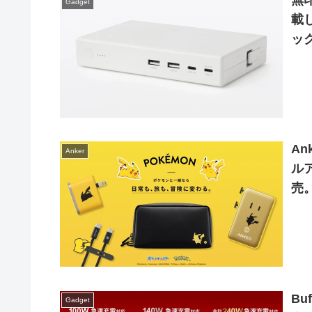
無
Gadget
載
ッ
A
Anker
ル
売
B
Gadget