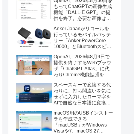
OpenAI、2026年8月30日を
もってChatGPTの画像生成
機能「DALL·E GPT」の提
供を終了。必要な画像は期
限までにダウンロードを。
Anker Japanがリコールを
行っているモバイルバッテ
リー「Anker PowerCore
10000」とBluetoothスピー
カー「PowerConf S3」で周
OpenAI、2026年8月9日で
辺を焼損する火災が6月に3
提供を終了するWebブラウ
件発生していたそうなので
ザ「ChatGPT Atlas」に代
注意を。
わりChrome機能拡張をア
ップデートし、YouTube動
スペースキーで変換する代
画の質問やAsk ChatGPT機
わりに、打ち間違いを気に
能を追加。
せずに入力したローマ字を
AIで自然な日本語に変換し
てくれるMac用の日本語入
macOS用のUSBインストー
力アプリ「Nospace」がリ
ラを作成できる
リース。
「macUSB」がWindows
Vistaや7、macOS 27