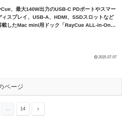
yCue、最大140W出力のUSB-C PDポートやスマー
ディスプレイ、USB-A、HDMI、SSDスロットなど
載したMac mini用ドック「RayCue ALL-in-One
arger Dock」の発売キャンペーンをKickstarterで
始。
2025.07.07
のページ
次
…
14
へ