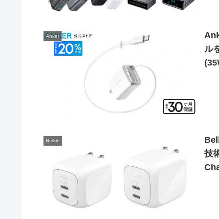
An
Anker
ルを
(3
モ
Be
Belkin
技術
Ch