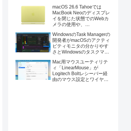
Golden GateのUSBインス
macOS 26.6 Tahoeでは
トーラの作成に対応。
MacBook Neoのディスプレ
イを閉じた状態でのWebカ
メラの使用や、
Finder/Apple Configuratorを
WindowsのTask Managerの
利用しMacBook Neoを復元
開発者がmacOSのアクティ
する際の安定性が向上。
ビティモニタの分かりやす
さとWindowsのタスクマネ
ージャの詳細さを合わせた
Mac用マウスユーティリテ
Mac用システムモニタアプ
ィ「LinearMouse」が
リ「Task Manager TMOG」
Logitech Boltレシーバー経
のBeta版を公開。
由のマウス設定とワイヤレ
ス版のELECOM HUGEトラ
ックボールに対応。