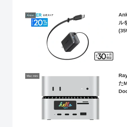
An
Anker
ルを
(3
Ra
Mac mini
たM
Do