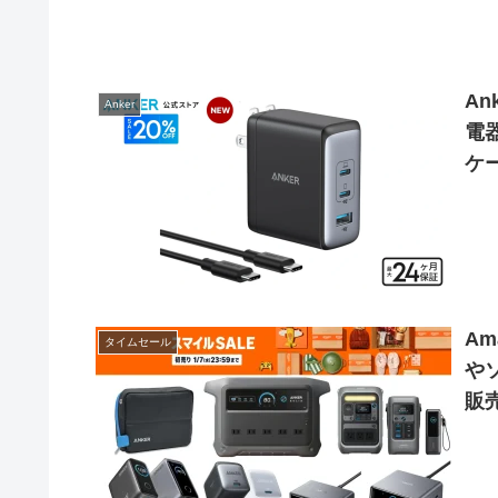
An
Anker
電器
ケ
A
タイムセール
や
販