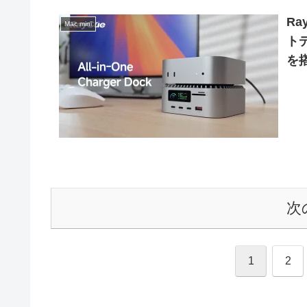
Ra
Mac mini
ト
を搭
Ch
開
次
1
2