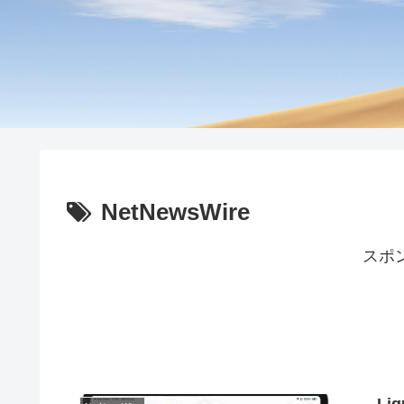
NetNewsWire
スポ