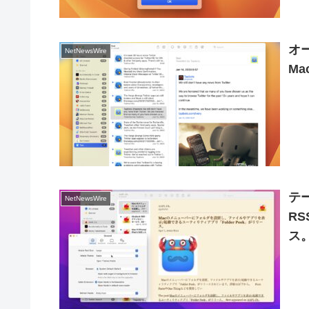
オー
NetNewsWire
Ma
テ
NetNewsWire
RS
ス