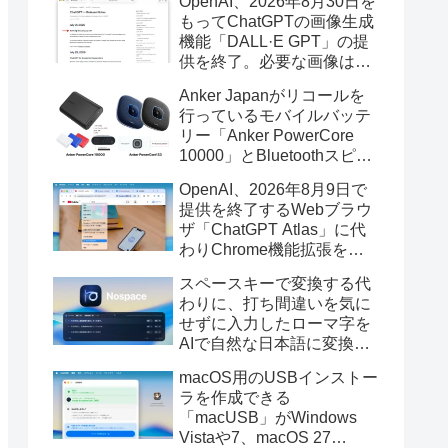
OpenAI、2026年8月30日を
もってChatGPTの画像生成
機能「DALL·E GPT」の提
供を終了。必要な画像は期
限までにダウンロードを。
Anker Japanがリコールを
行っているモバイルバッテ
リー「Anker PowerCore
10000」とBluetoothスピー
カー「PowerConf S3」で周
OpenAI、2026年8月9日で
辺を焼損する火災が6月に3
提供を終了するWebブラウ
件発生していたそうなので
ザ「ChatGPT Atlas」に代
注意を。
わりChrome機能拡張をア
ップデートし、YouTube動
スペースキーで変換する代
画の質問やAsk ChatGPT機
わりに、打ち間違いを気に
能を追加。
せずに入力したローマ字を
AIで自然な日本語に変換し
てくれるMac用の日本語入
macOS用のUSBインストー
力アプリ「Nospace」がリ
ラを作成できる
リース。
「macUSB」がWindows
Vistaや7、macOS 27