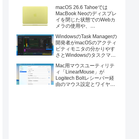
Golden GateのUSBインス
macOS 26.6 Tahoeでは
トーラの作成に対応。
MacBook Neoのディスプレ
イを閉じた状態でのWebカ
メラの使用や、
Finder/Apple Configuratorを
WindowsのTask Managerの
利用しMacBook Neoを復元
開発者がmacOSのアクティ
する際の安定性が向上。
ビティモニタの分かりやす
さとWindowsのタスクマネ
ージャの詳細さを合わせた
Mac用マウスユーティリテ
Mac用システムモニタアプ
ィ「LinearMouse」が
リ「Task Manager TMOG」
Logitech Boltレシーバー経
のBeta版を公開。
由のマウス設定とワイヤレ
ス版のELECOM HUGEトラ
ックボールに対応。