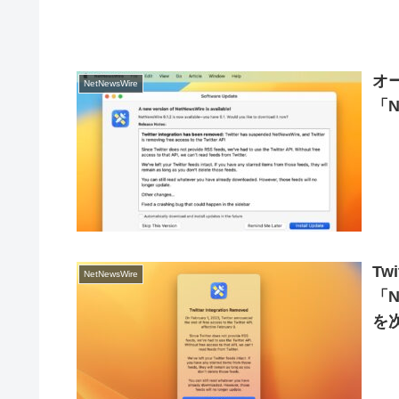
オ
NetNewsWire
「N
Tw
NetNewsWire
「N
を