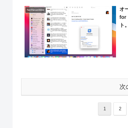
オー
NetNewsWire
fo
ト
次
1
2