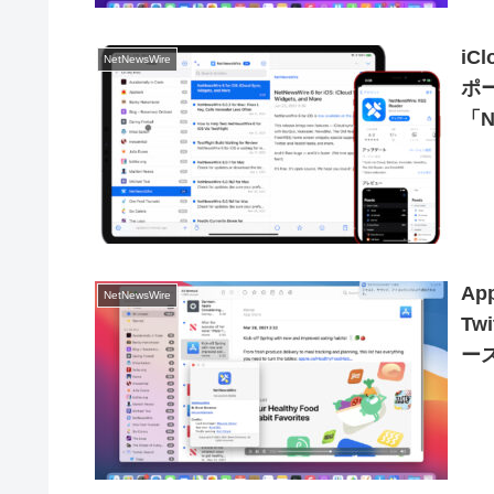
iC
NetNewsWire
ポ
「N
Ap
NetNewsWire
Tw
ース
リ