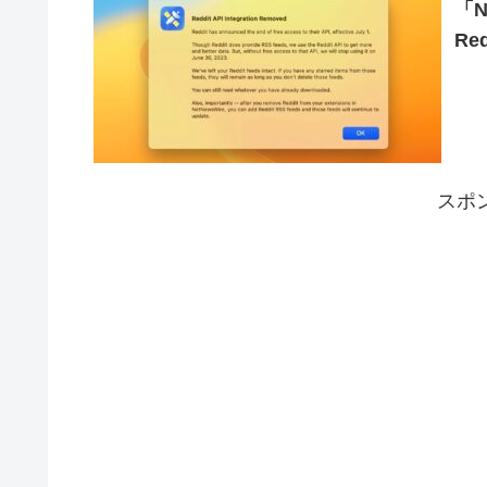
「N
Re
スポ