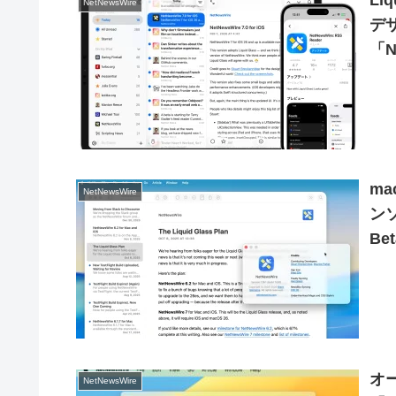
Li
NetNewsWire
デ
「N
ma
NetNewsWire
ンソ
Be
オ
NetNewsWire