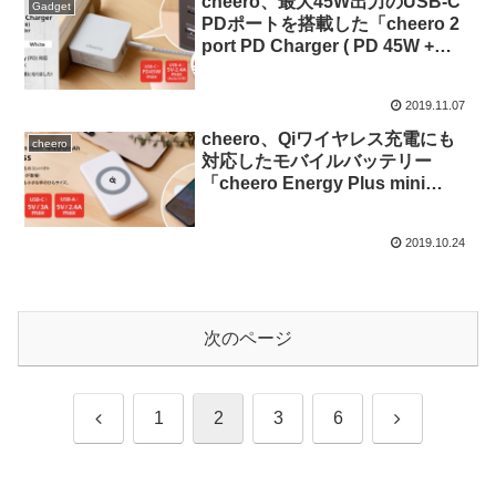
cheero、最大45W出力のUSB-C
Gadget
PDポートを搭載した「cheero 2
port PD Charger ( PD 45W +
USB )」を発売。
2019.11.07
cheero、Qiワイヤレス充電にも
cheero
対応したモバイルバッテリー
「cheero Energy Plus mini
Wireless 4400mAh」を発売。
2019.10.24
次のページ
前
次
1
2
3
6
へ
へ