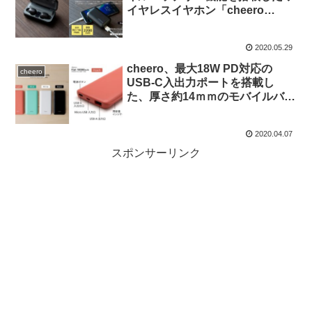
イヤレスイヤホン「cheero
Wireless Earphones Bluetooth
5.1」を発売。
2020.05.29
cheero、最大18W PD対応の
cheero
USB-C入出力ポートを搭載し
た、厚さ約14ｍｍのモバイルバッ
テリー「cheero Flat 10000mAh
with Power Delivery 18W」を発
2020.04.07
売。
スポンサーリンク