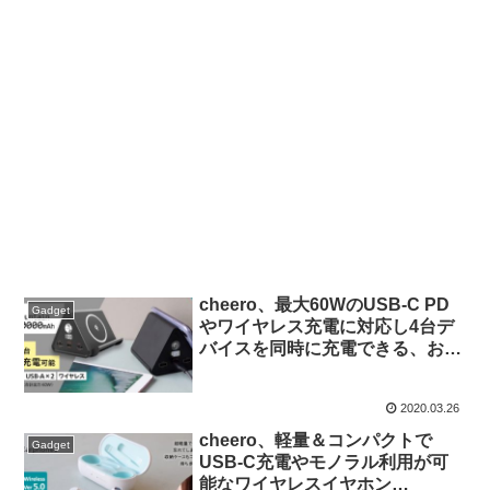
cheero、最大60WのUSB-C PD
Gadget
やワイヤレス充電に対応し4台デ
バイスを同時に充電できる、おに
ぎり型モバイルバッテリー
「cheero Power Mountain mini
2020.03.26
30000mAh」を発売。
cheero、軽量＆コンパクトで
Gadget
USB-C充電やモノラル利用が可
能なワイヤレスイヤホン