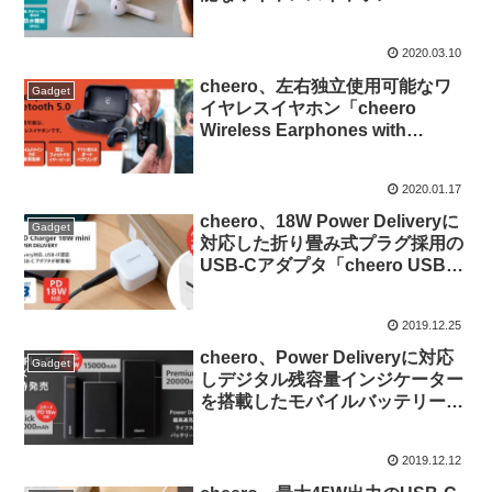
「cheero Wireless Earphones
Light Style」を発売。
2020.03.10
cheero、左右独立使用可能なワ
Gadget
イヤレスイヤホン「cheero
Wireless Earphones with
Bluetooth 5.0」を発売。
2020.01.17
cheero、18W Power Deliveryに
Gadget
対応した折り畳み式プラグ採用の
USB-Cアダプタ「cheero USB-C
PD Charger 18W mini」を発売。
2019.12.25
cheero、Power Deliveryに対応
Gadget
しデジタル残容量インジケーター
を搭載したモバイルバッテリー
「cheero Power Plus 5」シリー
ズ3製品を発売。
2019.12.12