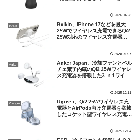
2025年11月にリコールを発表し
たワイヤレス充電器「Belkin
2026.04.28
Auto-Tracking Stand Pro with
DockKit」の情報を公開。
Belkin、iPhone 17などを最大
Belkin
25Wでワイヤレス充電できるQi2
25W対応のワイヤレス充電器
「UltraCharge Magnetic
Charger with Qi2 25W」を発売。
2026.01.07
Anker Japan、冷却ファンとペル
Anker
チェ素子内蔵のQi2 25Wワイヤレ
ス充電器を搭載した3-in-1ワイヤ
レス充電ステーション「Anker
Prime Wireless Charging
2025.12.11
Station」のホワイトモデルを発
売。
Ugreen、Qi2 25Wワイヤレス充
Gadget
電器とAirPods向け充電器を搭載
したロケット型ワイヤレス充電器
「UGREEN Uno 2-in-1 Magnetic
Power Bank」を発売。
2025.12.04