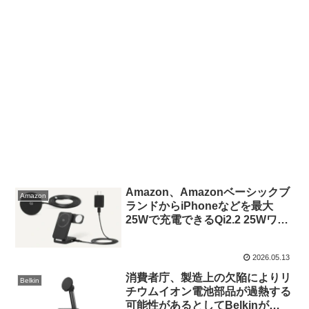
Amazon、Amazonベーシックブ
Amazon
ランドからiPhoneなどを最大
25Wで充電できるQi2.2 25Wワイ
ヤレス充電対応のワイヤレス充電
パッドと、Apple Watch充電器な
2026.05.13
どを搭載した3-in-1ワイヤレス充
電ステーションを発売。
消費者庁、製造上の欠陥によりリ
Belkin
チウムイオン電池部品が過熱する
可能性があるとしてBelkinが