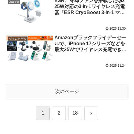
ESR、冷却ファンを搭載したQi2
Gadget
25W対応の3-in-1ワイヤレス充電
器「ESR CryoBoost 3-in-1 マグ
ネット充電ステーション (25W)」
にホワイトモデルを追加。
2025.11.30
Amazonブラックフライデーセー
タイムセール
ルで、iPhone 17シリーズなどを
最大25Wでワイヤレス充電できる
AnkerやBelkin、ESR、Ugreen
のQi2 25Wワイヤレス充電器がセ
2025.11.24
ール中。
次のページ
次
1
2
18
へ