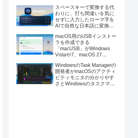
と発表。
スペースキーで変換する代
わりに、打ち間違いを気に
せずに入力したローマ字を
AIで自然な日本語に変換し
てくれるMac用の日本語入
macOS用のUSBインストー
力アプリ「Nospace」がリ
ラを作成できる
リース。
「macUSB」がWindows
Vistaや7、macOS 27
Golden GateのUSBインス
WindowsのTask Managerの
トーラの作成に対応。
開発者がmacOSのアクティ
ビティモニタの分かりやす
さとWindowsのタスクマネ
ージャの詳細さを合わせた
Mac用システムモニタアプ
リ「Task Manager TMOG」
のBeta版を公開。