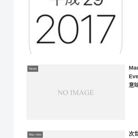
Mac
News
Ev
意
次世
Mac mini