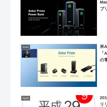
Ma
プ
27
米
Anker
「A
の
Ch
20
Apple
リ