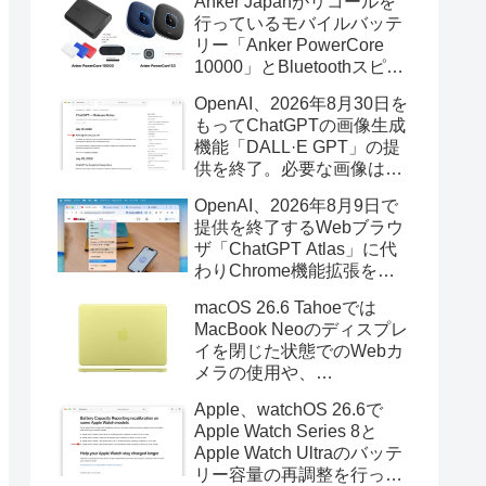
Anker Japanがリコールを
行っているモバイルバッテ
リー「Anker PowerCore
10000」とBluetoothスピー
カー「PowerConf S3」で周
OpenAI、2026年8月30日を
辺を焼損する火災が6月に3
もってChatGPTの画像生成
件発生していたそうなので
機能「DALL·E GPT」の提
注意を。
供を終了。必要な画像は期
限までにダウンロードを。
OpenAI、2026年8月9日で
提供を終了するWebブラウ
ザ「ChatGPT Atlas」に代
わりChrome機能拡張をア
ップデートし、YouTube動
macOS 26.6 Tahoeでは
画の質問やAsk ChatGPT機
MacBook Neoのディスプレ
能を追加。
イを閉じた状態でのWebカ
メラの使用や、
Finder/Apple Configuratorを
Apple、watchOS 26.6で
利用しMacBook Neoを復元
Apple Watch Series 8と
する際の安定性が向上。
Apple Watch Ultraのバッテ
リー容量の再調整を行った