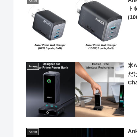
An
Anker
トを
(1
米A
Anker
だ
Ch
An
Anker