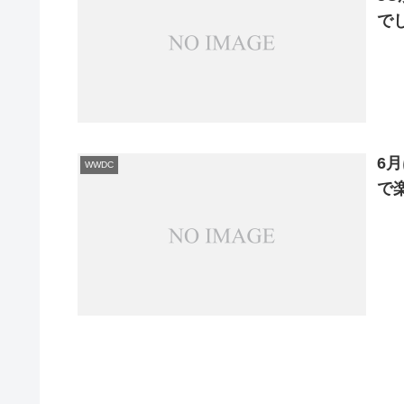
でし
6
WWDC
で