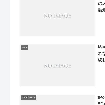
のメ
話
い
M
iPod
れな
続
iP
iPod Classic
5